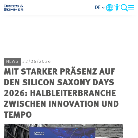
DE
MARKETS
SERVICES
NEWS
22/06/2026
UNTERNEHMEN
MIT STARKER PRÄSENZ AUF
DEN SILICON SAXONY DAYS
IM FOKUS
2026: HALBLEITERBRANCHE
KARRIERE
ZWISCHEN INNOVATION UND
TEMPO
PROJEKTE
KONTAKT