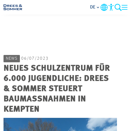
DE
MARKETS
SERVICES
NEWS
06/07/2023
UNTERNEHMEN
NEUES SCHULZENTRUM FÜR
6.000 JUGENDLICHE: DREES
IM FOKUS
& SOMMER STEUERT
KARRIERE
BAUMASSNAHMEN IN K
EMPTEN
PROJEKTE
KONTAKT