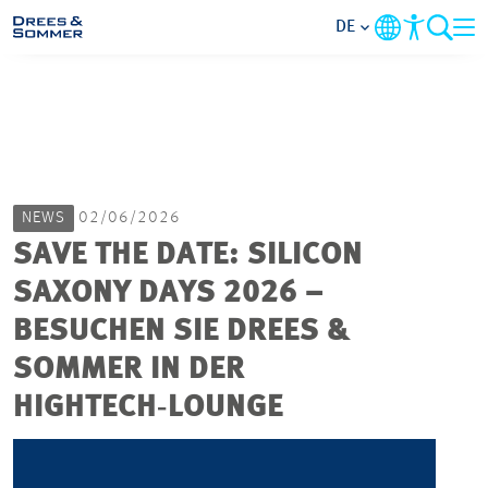
DE
MARKETS
SERVICES
NEWS
02/06/2026
UNTERNEHMEN
SAVE THE DATE: SILICON
SAXONY DAYS 2026 –
IM FOKUS
BESUCHEN SIE DREES &
KARRIERE
SOMMER IN DER
HIGHTECH‑LOUNGE
PROJEKTE
KONTAKT