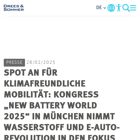
DE
MARKETS
SERVICES
PRESSE
28/02/2025
UNTERNEHMEN
SPOT AN FÜR
KLIMAFREUNDLICHE
IM FOKUS
MOBILITÄT: KONGRESS
KARRIERE
„NEW BATTERY WORLD
2025“ IN MÜNCHEN NIMMT
PROJEKTE
WASSERSTOFF UND E-AUTO-
REVOLUTION IN DEN FOKUS
KONTAKT