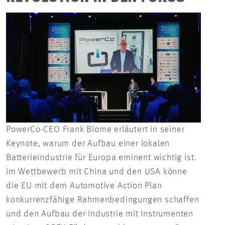
PowerCo-CEO Frank Blome erläutert in seiner
Keynote, warum der Aufbau einer lokalen
Batterieindustrie für Europa eminent wichtig ist.
Im Wettbewerb mit China und den USA könne
die EU mit dem Automotive Action Plan
konkurrenzfähige Rahmenbedingungen schaffen
und den Aufbau der Industrie mit Instrumenten