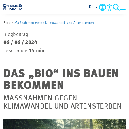
DE
Blog
Maßnahmen gegen Klimawandel und Artensterben
MARKETS
Blogbeitrag
06 / 06 / 2024
SERVICES
Lesedauer:
15 min
UNTERNEHMEN
DAS „BIO“ INS BAUEN
IM FOKUS
BEKOMMEN
KARRIERE
MASSNAHMEN GEGEN K
LIMAWANDEL UND ARTENSTERBEN
PROJEKTE
KONTAKT