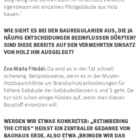
Weg fertig und können dann im Anschluss vielleicht
irgendwann ein einzelnes Pilotgebäude aus Holz
bauen.‘
WIE SIEHT ES BEI DEN BAUREGULARIEN AUS, DIE JA
HÄUFIG ENTSCHEIDUNGEN BEEINFLUSSEN DÜRFTEN?
SIND DIESE BEREITS AUF DEN VERMEHRTEN EINSATZ
VON HOLZ HIN AUSGELEGT?
Eva-Maria Friedel:
Da wird es in der Tat schnell
schwierig. Beispielsweise, wenn es in der Muster-
Holzbaurichtlinie um Brandschutzanforderungen für
höhere Gebäude der Gebäudeklassen 4 und 5 geht. Da
tun sich schon einige Hürden auf, wenn man diesen
Baustoff einsetzen will.
WERDEN WIR ETWAS KONKRETER: „RETIMBERING
THE CITIES“ HEISST EIN ZENTRALER GEDANKE VON B
AUHAUS ERDE. ALSO ETWA ‚BRINGEN WIR DAS H