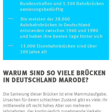
Bundesstraßen und 1.100 Bahnbrücken
sanierungsbedürftig
Die meisten der 28.000
Autobahnbrücken in Deutschland
entstanden zwischen 1960 und 1980
und haben ihre besten Tage hinter sich
11.000 Eisenbahnbrücken sind über
100 Jahre alt
WARUM SIND SO VIELE BRÜCKEN
IN DEUTSCHLAND MARODE?
Die Sanierung dieser Brücken ist eine Mammutaufgabe.
Ursachen für deren schlechten Zustand gibt es viele: Ihr
mittlerweile oft recht hohes Alter von mehreren
Jahrzehnten, der kontinuierlich zunehmende Verkehr