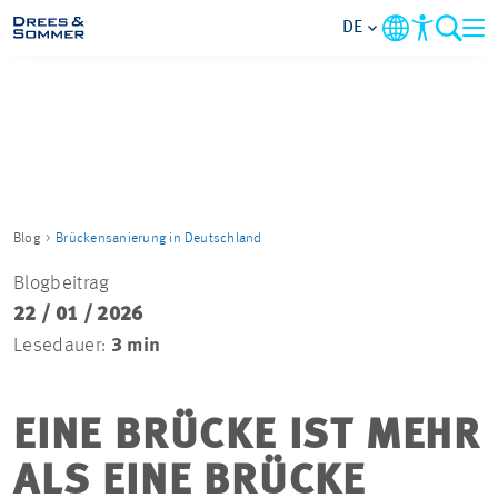
DE
MARKETS
SERVICES
UNTERNEHMEN
Blog
Brückensanierung in Deutschland
Blogbeitrag
IM FOKUS
22 / 01 / 2026
Lesedauer:
3 min
KARRIERE
EINE BRÜCKE IST MEHR
PROJEKTE
ALS EINE BRÜCKE
KONTAKT