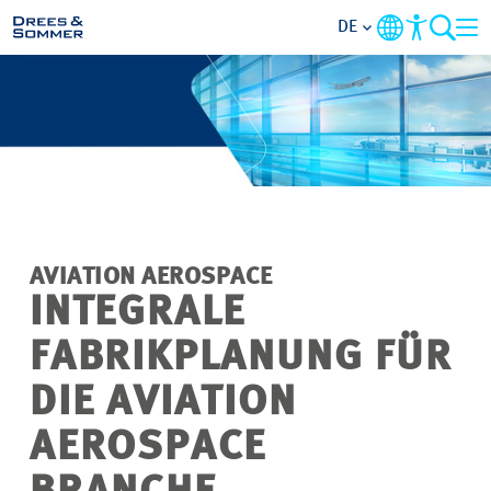
DE
MARKETS
SERVICES
UNTERNEHMEN
AVIATION AEROSPACE
IM FOKUS
INTEGRALE
FABRIKPLANUNG FÜR
KARRIERE
DIE AVIATION
PROJEKTE
AEROSPACE
KONTAKT