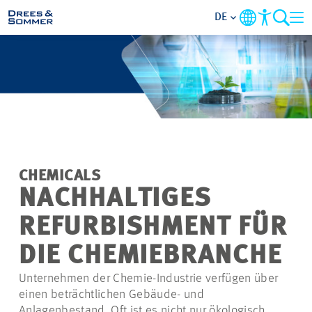
DE
MARKETS
SERVICES
UNTERNEHMEN
CHEMICALS
IM FOKUS
NACHHALTIGES
REFURBISHMENT FÜR
KARRIERE
DIE CHEMIEBRANCHE
PROJEKTE
Unternehmen der Chemie-Industrie verfügen über
einen beträchtlichen Gebäude- und
KONTAKT
Anlagenbestand. Oft ist es nicht nur ökologisch,