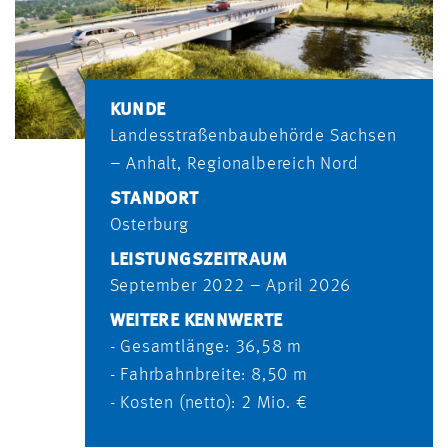
KUNDE
Landesstraßenbaubehörde Sachsen
– Anhalt, Regionalbereich Nord
STANDORT
Osterburg
LEISTUNGSZEITRAUM
September 2022 – April 2026
WEITERE KENNWERTE
- Gesamtlänge: 36,58 m
- Fahrbahnbreite: 8,50 m
- Kosten (netto): 2 Mio. €