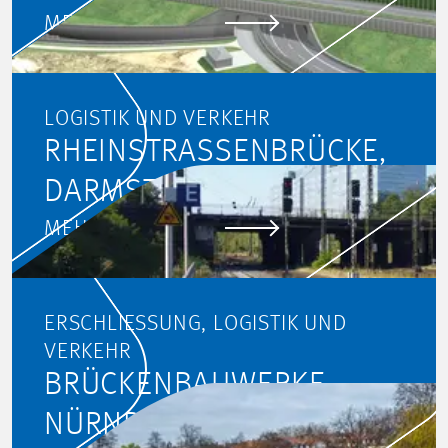
MEHR ERFAHREN
LOGISTIK UND VERKEHR
RHEINSTRASSENBRÜCKE, D
ARMSTADT
MEHR ERFAHREN
ERSCHLIESSUNG, LOGISTIK UND V
ERKEHR
BRÜCKENBAUWERKE,
NÜRNBERG