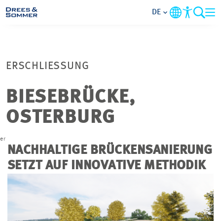
DE
MARKETS
ERSCHLIESSUNG
SERVICES
BIESEBRÜCKE,
UNTERNEHMEN
OSTERBURG
IM FOKUS
er
NACHHALTIGE BRÜCKENSANIERUNG
KARRIERE
SETZT AUF INNOVATIVE METHODIK
PROJEKTE
KONTAKT