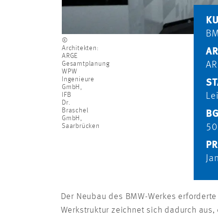
K
B
©
Architekten:
AR
ARGE
Gesamtplanung
AR
WPW
Ingenieure
ST
GmbH,
IFB
Le
Dr.
Braschel
BG
GmbH,
Saarbrücken
50
PR
Ja
Der Neubau des BMW-Werkes erforderte P
Werkstruktur zeichnet sich dadurch aus,