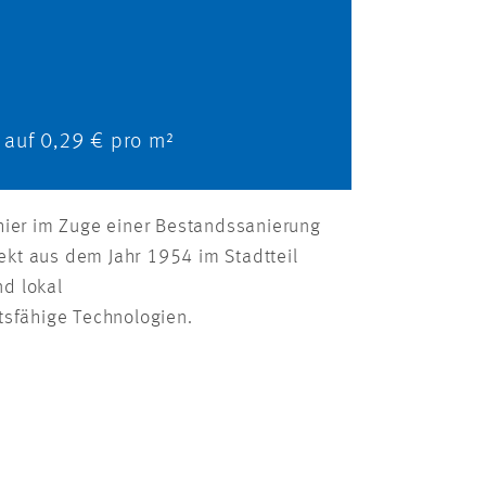
 auf 0,29 € pro m²
hier im Zuge einer Bestandssanierung
kt aus dem Jahr 1954 im Stadtteil
d lokal
tsfähige Technologien.