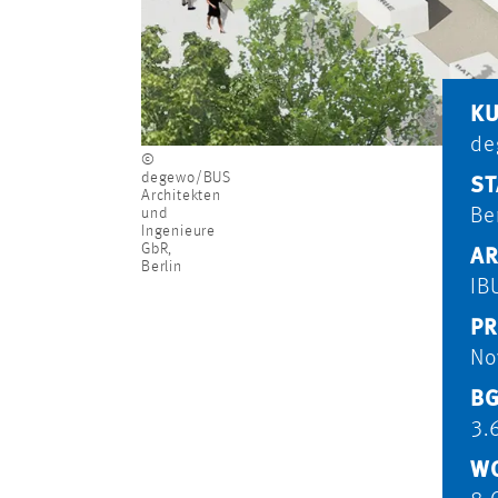
K
de
©
degewo/BUS
ST
Architekten
und
Be
Ingenieure
GbR,
AR
Berlin
IB
PR
No
BG
3.
WO