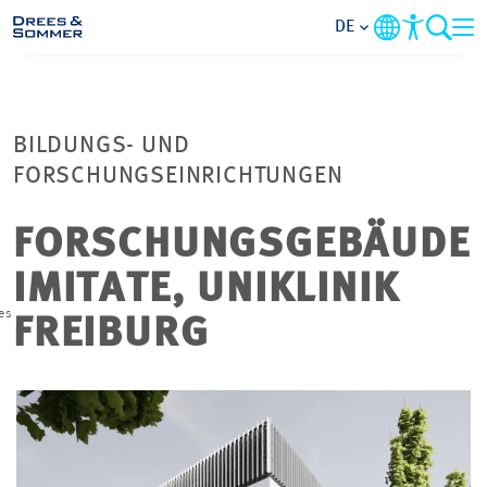
DE
MARKETS
BILDUNGS- UND
SERVICES
FORSCHUNGSEINRICHTUNGEN
UNTERNEHMEN
FORSCHUNGSGEBÄUDE
IMITATE, UNIKLINIK
IM FOKUS
es
FREIBURG
KARRIERE
PROJEKTE
KONTAKT