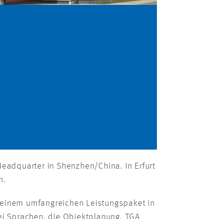
Headquarter in Shenzhen/China. In Erfurt
n.
t einem umfangreichen Leistungspaket in
i Sprachen, die Objektplanung, TGA