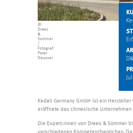
K
Ke
©
Drees
S
&
Sommer
Er
/
Fotograf:
AR
Peter
Neusser
D
PR
Ju
Kedali Germany GmbH ist ein Hersteller 
eröffnete das chinesische Unternehmen 
Die Expert:innen von Drees & Sommer bi
verschiedenen Kompetenzbereichen. Daz