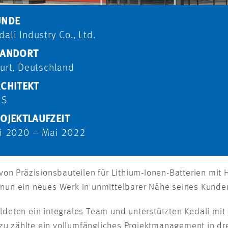
UNDE
dali Industry Co., Ltd.
TANDORT
furt, Deutschland
CHITEKT
&S
OJEKTLAUFZEIT
li 2020 – Mai 2022
von Präzisionsbauteilen für Lithium-Ionen-Batterien mit 
nun ein neues Werk in unmittelbarer Nähe seines Kunde
ldeten ein integrales Team und unterstützten Kedali mi
u zählte ein vollumfängliches Projektmanagement in dre