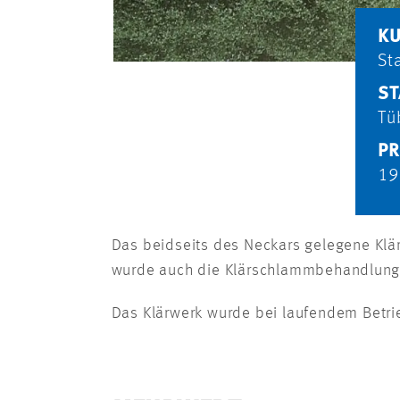
K
St
ST
Tü
PR
19
Das beidseits des Neckars gelegene Klä
wurde auch die Klärschlammbehandlung 
Das Klärwerk wurde bei laufendem Betri