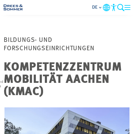
DE
MARKETS
BILDUNGS- UND
SERVICES
FORSCHUNGSEINRICHTUNGEN
UNTERNEHMEN
KOMPETENZZENTRUM
MOBILITÄT AACHEN
IM FOKUS
nd
e
(KMAC)
KARRIERE
PROJEKTE
KONTAKT