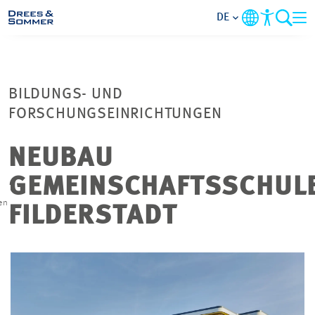
DE
MARKETS
BILDUNGS- UND
SERVICES
FORSCHUNGSEINRICHTUNGEN
UNTERNEHMEN
NEUBAU
GEMEINSCHAFTSSCHUL
IM FOKUS
en
FILDERSTADT
KARRIERE
PROJEKTE
KONTAKT