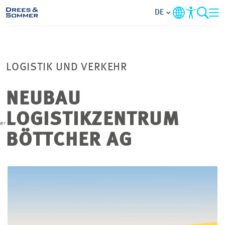
DE
MARKETS
LOGISTIK UND VERKEHR
SERVICES
NEUBAU
UNTERNEHMEN
LOGISTIKZENTRUM
er
IM FOKUS
BÖTTCHER AG
KARRIERE
PROJEKTE
KONTAKT