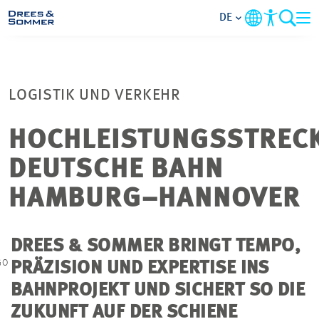
DE
MARKETS
LOGISTIK UND VERKEHR
SERVICES
HOCHLEISTUNGSSTREC
UNTERNEHMEN
DEUTSCHE BAHN
IM FOKUS
HAMBURG–HANNOVER
KARRIERE
DREES & SOMMER BRINGT TEMPO,
GO
PRÄZISION UND EXPERTISE INS
PROJEKTE
BAHNPROJEKT UND SICHERT SO DIE
ZUKUNFT AUF DER SCHIENE
KONTAKT