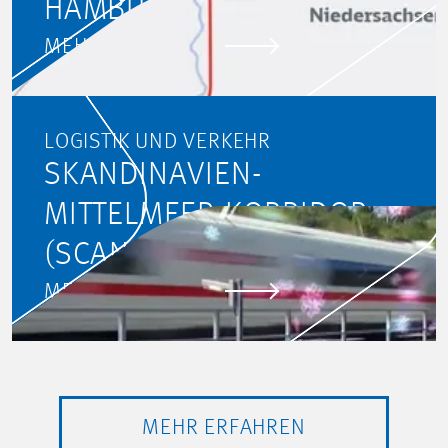
HAMBURG/BREMEN
MEHR ERFAHREN
LOGISTIK UND VERKEHR
SKANDINAVIEN-
MITTELMEER-KORRIDOR
(SCANMED)
MEHR ERFAHREN
MEHR ERFAHREN