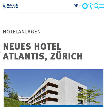
DE
MARKETS
HOTELANLAGEN
SERVICES
NEUES HOTEL
is
UNTERNEHMEN
no
ATLANTIS, ZÜRICH
IM FOKUS
KARRIERE
PROJEKTE
KONTAKT