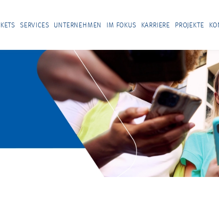
KETS
SERVICES
UNTERNEHMEN
IM FOKUS
KARRIERE
PROJEKTE
KO