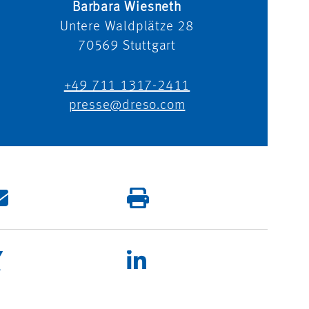
Barbara Wiesneth
Untere Waldplätze 28
70569
Stuttgart
+49 711 1317-2411
presse@dreso.com