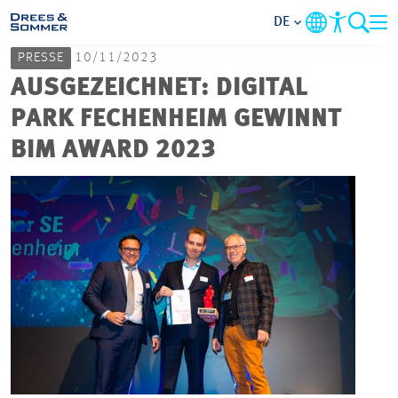
DE
PRESSE
10/11/2023
MARKETS
AUSGEZEICHNET: DIGITAL
PARK FECHENHEIM GEWINNT
SERVICES
BIM AWARD 2023
UNTERNEHMEN
IM FOKUS
KARRIERE
PROJEKTE
KONTAKT