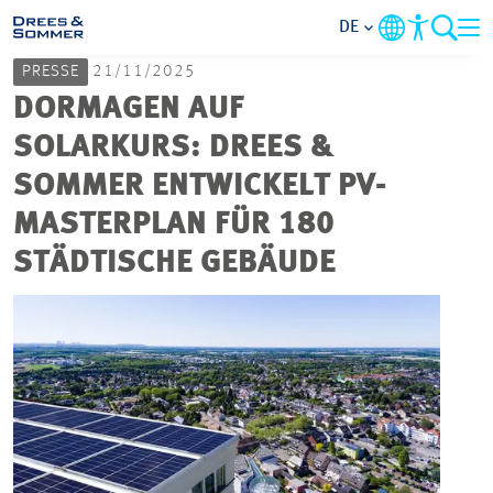
DE
PRESSE
21/11/2025
MARKETS
DORMAGEN AUF
SOLARKURS: DREES &
SERVICES
SOMMER ENTWICKELT PV-
MASTERPLAN FÜR 180
UNTERNEHMEN
STÄDTISCHE GEBÄUDE
IM FOKUS
KARRIERE
PROJEKTE
KONTAKT