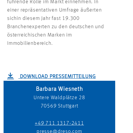
führende Rolle im Markt einnehmen. In
einer repräsentativen Umfrage äußerten
sichin diesem Jahr fast 19.300
Branchenexperten zu den deutschen und
österreichischen Marken im
Immobilienbereich.
DOWNLOAD PRESSEMITTEILUNG
Barbara Wiesneth
Untere Waldplätze 28
70569
Stuttgart
+49 711 1317-2411
presse@dreso.com