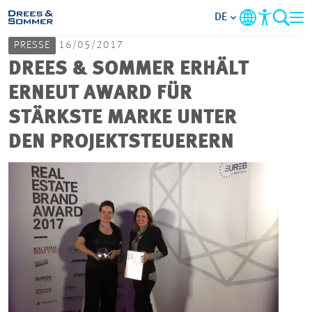
DE
PRESSE
16/05/2017
MARKETS
DREES & SOMMER ERHÄLT
ERNEUT AWARD FÜR
SERVICES
STÄRKSTE MARKE UNTER
DEN PROJEKTSTEUERERN
UNTERNEHMEN
IM FOKUS
KARRIERE
PROJEKTE
KONTAKT