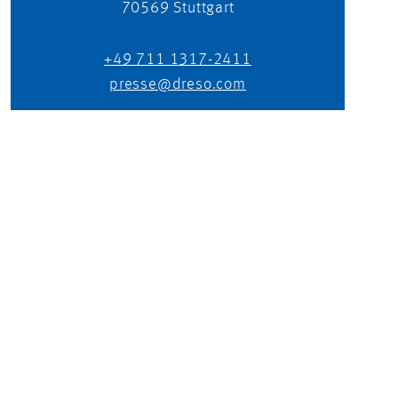
70569
Stuttgart
+49 711 1317-2411
presse@dreso.com
UNITING OPPOSITES
TO CREATE A WORLD WE WANT TO LIVE IN