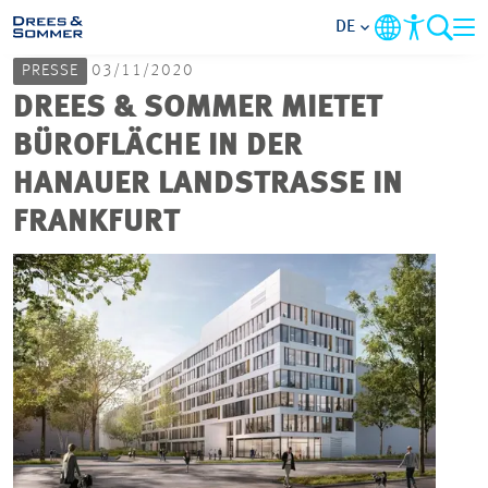
DE
PRESSE
03/11/2020
MARKETS
DREES & SOMMER MIETET
BÜROFLÄCHE IN DER
SERVICES
HANAUER LANDSTRASSE IN F
RANKFURT
UNTERNEHMEN
IM FOKUS
KARRIERE
PROJEKTE
KONTAKT