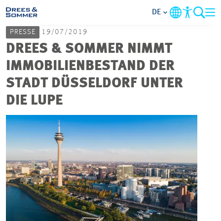
DE
PRESSE
19/07/2019
MARKETS
DREES & SOMMER NIMMT
IMMOBILIENBESTAND DER
SERVICES
STADT DÜSSELDORF UNTER
DIE LUPE
UNTERNEHMEN
IM FOKUS
KARRIERE
PROJEKTE
KONTAKT