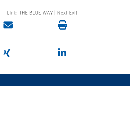
Link:
THE BLUE WAY | Next Exit
UNITING OPPOSITES
TO CREATE A WORLD WE WANT TO LIVE IN