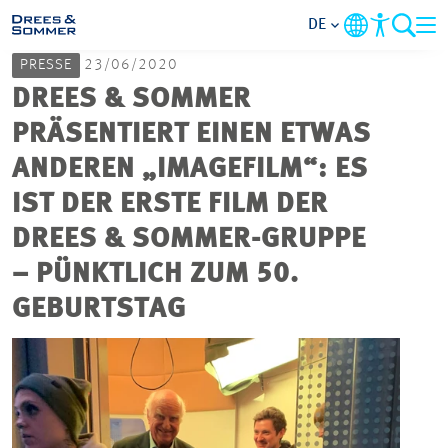
DE
PRESSE
23/06/2020
MARKETS
DREES & SOMMER
PRÄSENTIERT EINEN ETWAS
SERVICES
ANDEREN „IMAGEFILM“: ES
IST DER ERSTE FILM DER
UNTERNEHMEN
DREES & SOMMER-GRUPPE
IM FOKUS
– PÜNKTLICH ZUM 50.
GEBURTSTAG
KARRIERE
PROJEKTE
KONTAKT