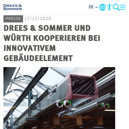
DE
PRESSE
17/12/2020
MARKETS
DREES & SOMMER UND
WÜRTH KOOPERIEREN BEI
SERVICES
INNOVATIVEM
GEBÄUDEELEMENT
UNTERNEHMEN
IM FOKUS
KARRIERE
PROJEKTE
KONTAKT