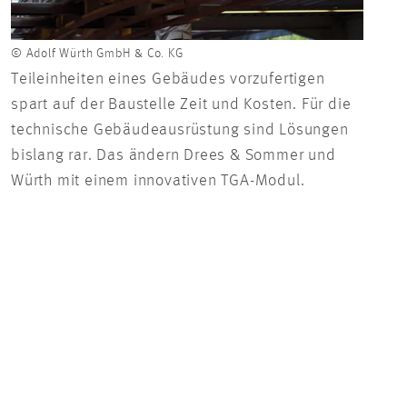
© Adolf Würth GmbH & Co. KG
© Ado
Teileinheiten eines Gebäudes vorzufertigen
Teil
spart auf der Baustelle Zeit und Kosten. Für die
spar
technische Gebäudeausrüstung sind Lösungen
tech
bislang rar. Das ändern Drees & Sommer und
bisl
Würth mit einem innovativen TGA-Modul.
Würt