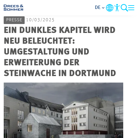
DE
PRESSE
10/03/2025
MARKETS
EIN DUNKLES KAPITEL WIRD
NEU BELEUCHTET:
SERVICES
UMGESTALTUNG UND
ERWEITERUNG DER
UNTERNEHMEN
STEINWACHE IN DORTMUND
IM FOKUS
KARRIERE
PROJEKTE
KONTAKT