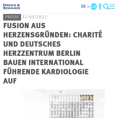
DE
PRESSE
31/03/2022
MARKETS
FUSION AUS
HERZENSGRÜNDEN: CHARITÉ
SERVICES
UND DEUTSCHES
HERZZENTRUM BERLIN
UNTERNEHMEN
BAUEN INTERNATIONAL
IM FOKUS
FÜHRENDE KARDIOLOGIE
AUF
KARRIERE
PROJEKTE
KONTAKT