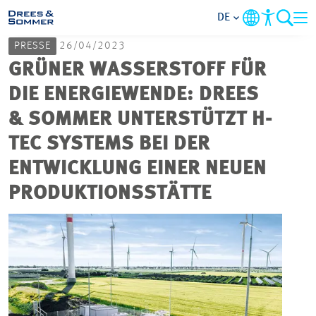
DE
PRESSE
26/04/2023
MARKETS
GRÜNER WASSERSTOFF FÜR
DIE ENERGIEWENDE: DREES
SERVICES
& SOMMER UNTERSTÜTZT H-
TEC SYSTEMS BEI DER
UNTERNEHMEN
ENTWICKLUNG EINER NEUEN
IM FOKUS
PRODUKTIONSSTÄTTE
KARRIERE
PROJEKTE
KONTAKT