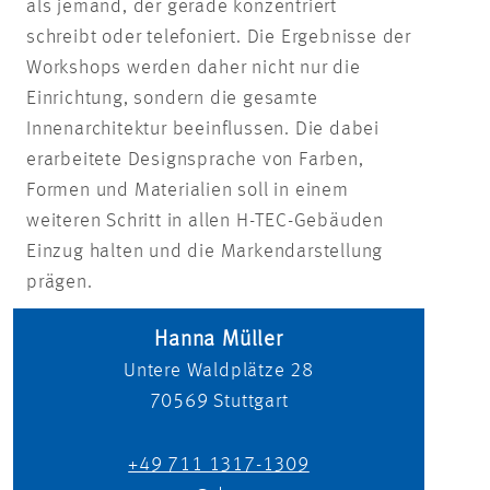
als jemand, der gerade konzentriert
schreibt oder telefoniert. Die Ergebnisse der
Workshops werden daher nicht nur die
Einrichtung, sondern die gesamte
Innenarchitektur beeinflussen. Die dabei
erarbeitete Designsprache von Farben,
Formen und Materialien soll in einem
weiteren Schritt in allen H-TEC-Gebäuden
Einzug halten und die Markendarstellung
prägen.
Hanna Müller
Untere Waldplätze 28
70569
Stuttgart
+49 711 1317-1309