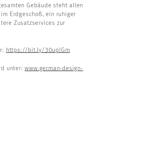
 gesamten Gebäude steht allen
im Erdgeschoß, ein ruhiger
tere Zusatzservices zur
er:
https://bit.ly/30upIGm
rd unter:
www.german-design-