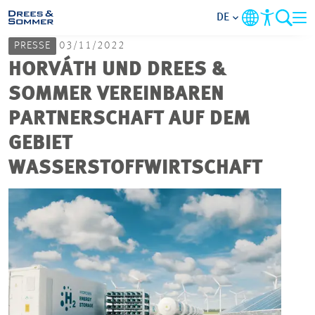
DE
PRESSE
03/11/2022
MARKETS
HORVÁTH UND DREES &
SOMMER VEREINBAREN
SERVICES
PARTNERSCHAFT AUF DEM
GEBIET
UNTERNEHMEN
WASSERSTOFFWIRTSCHAFT
IM FOKUS
KARRIERE
PROJEKTE
KONTAKT