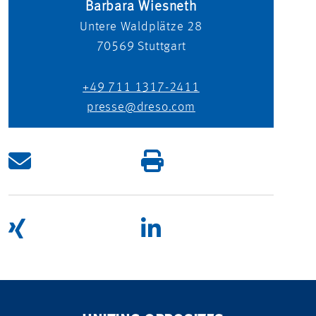
Barbara Wiesneth
Untere Waldplätze 28
70569
Stuttgart
+49 711 1317-2411
presse@dreso.com