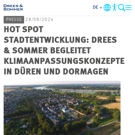
DE
PRESSE
29/08/2024
MARKETS
HOT SPOT
STADTENTWICKLUNG: DREES
SERVICES
& SOMMER BEGLEITET
KLIMAANPASSUNGSKONZEPTE
UNTERNEHMEN
IN DÜREN UND DORMAGEN
IM FOKUS
KARRIERE
PROJEKTE
KONTAKT