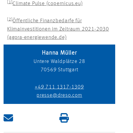
[1]
Climate Pulse (copernicus.eu)
[2]
Öffentliche Finanzbedarfe für
Klimainvestitionen im Zeitraum 2021-2030
(agora-energiewende.de)
Hanna Müller
Untere Waldplätze 28
70569
Stuttgart
+49 711 1317-1309
presse@dreso.com