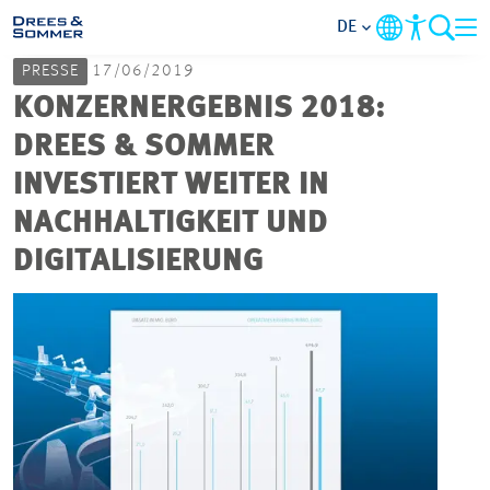
DE
PRESSE
17/06/2019
MARKETS
KONZERNERGEBNIS 2018:
DREES & SOMMER
SERVICES
INVESTIERT WEITER IN
NACHHALTIGKEIT UND
UNTERNEHMEN
DIGITALISIERUNG
IM FOKUS
KARRIERE
PROJEKTE
KONTAKT