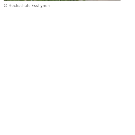
© Hochschule Esslignen
© Hoc