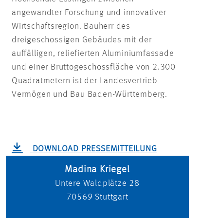
angewandter Forschung und innovativer
Wirtschaftsregion. Bauherr des
dreigeschossigen Gebäudes mit der
auffälligen, reliefierten Aluminiumfassade
und einer Bruttogeschossfläche von 2.300
Quadratmetern ist der Landesvertrieb
Vermögen und Bau Baden-Württemberg.
DOWNLOAD PRESSEMITTEILUNG
Madina Kriegel
Untere Waldplätze 28
70569
Stuttgart