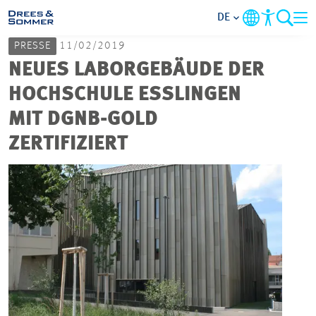
DE
PRESSE
11/02/2019
MARKETS
NEUES LABORGEBÄUDE DER
HOCHSCHULE ESSLINGEN
SERVICES
MIT DGNB-GOLD
ZERTIFIZIERT
UNTERNEHMEN
IM FOKUS
KARRIERE
PROJEKTE
KONTAKT