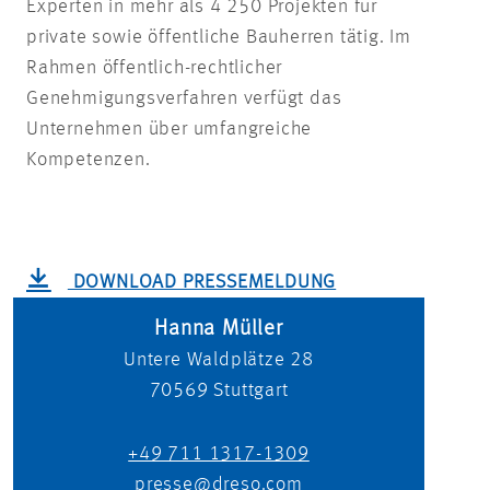
Experten in mehr als 4 250 Projekten für
private sowie öffentliche Bauherren tätig. Im
Rahmen öffentlich-rechtlicher
Genehmigungsverfahren verfügt das
Unternehmen über umfangreiche
Kompetenzen.
DOWNLOAD PRESSEMELDUNG
Hanna Müller
Untere Waldplätze 28
70569
Stuttgart
+49 711 1317-1309
presse@dreso.com