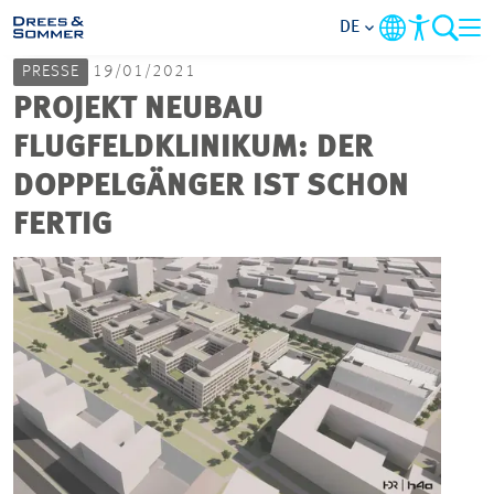
DE
PRESSE
19/01/2021
MARKETS
PROJEKT NEUBAU
FLUGFELDKLINIKUM: DER
SERVICES
DOPPELGÄNGER IST SCHON
FERTIG
UNTERNEHMEN
IM FOKUS
KARRIERE
PROJEKTE
KONTAKT