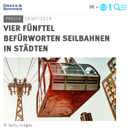
DE
PRESSE
29/07/2019
MARKETS
VIER FÜNFTEL
BEFÜRWORTEN SEILBAHNEN
SERVICES
IN STÄDTEN
UNTERNEHMEN
IM FOKUS
KARRIERE
PROJEKTE
© Getty Images
KONTAKT