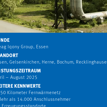
UNDE
eag Iqony Group, Essen
TANDORT
sen, Gelsenkirchen, Herne, Bochum, Recklinghause
ISTUNGSZEITRAUM
ril – August 2025
ITERE KENNWERTE
750 Kilometer Fernwärmenetz
Mehr als 14.000 Anschlussnehmer
5 Erzeugungsstandorte