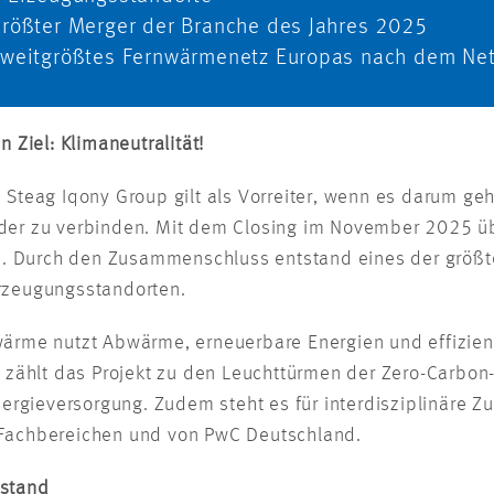
Größter Merger der Branche des Jahres 2025
Zweitgrößtes Fernwärmenetz Europas nach dem N
 Ziel: Klimaneutralität!
Steag Iqony Group gilt als Vorreiter, wenn es darum geh
der zu verbinden. Mit dem Closing im November 2025 ü
 Durch den Zusammenschluss entstand eines der größt
Erzeugungsstandorten.
wärme nutzt Abwärme, erneuerbare Energien und effizi
 zählt das Projekt zu den Leuchttürmen der Zero-Carbon-
nergieversorgung. Zudem steht es für interdisziplinäre 
Fachbereichen und von PwC Deutschland.
tstand