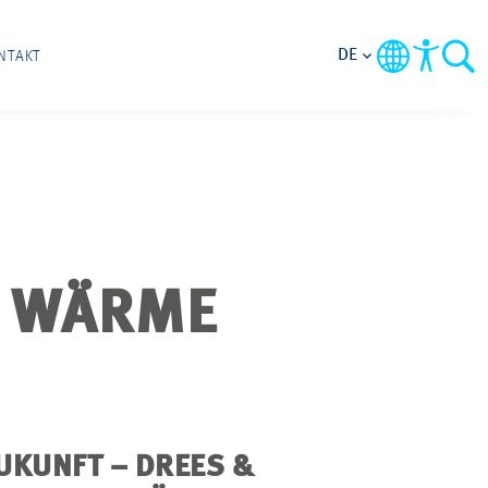
DE
NTAKT
R WÄRME
UKUNFT – DREES &