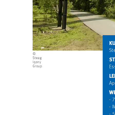
K
St
©
Steag
S
Iqony
Group
Es
LE
Ap
WE
- 
- 
- 