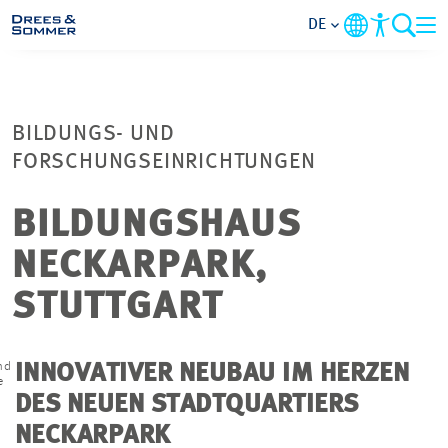
DE
MARKETS
BILDUNGS- UND
SERVICES
FORSCHUNGSEINRICHTUNGEN
UNTERNEHMEN
BILDUNGSHAUS
NECKARPARK,
IM FOKUS
STUTTGART
KARRIERE
nd
INNOVATIVER NEUBAU IM HERZEN
e
PROJEKTE
DES NEUEN STADTQUARTIERS
NECKARPARK
KONTAKT