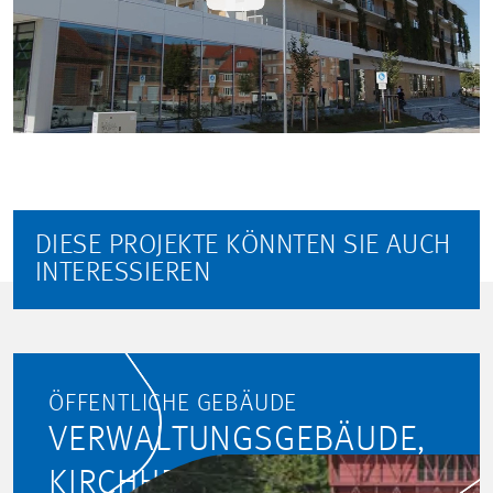
DIESE PROJEKTE KÖNNTEN SIE AUCH
INTERESSIEREN
ÖFFENTLICHE GEBÄUDE
VERWALTUNGSGEBÄUDE,
KIRCHHEIM UNTER TECK