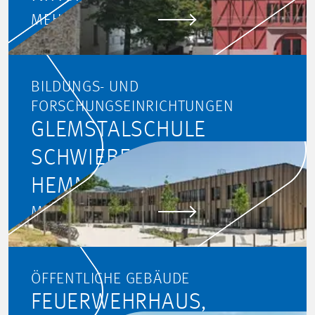
MEHR ERFAHREN
BILDUNGS- UND
FORSCHUNGSEINRICHTUNGEN
GLEMSTALSCHULE
SCHWIEBERDINGEN-
HEMMINGEN
MEHR ERFAHREN
ÖFFENTLICHE GEBÄUDE
FEUERWEHRHAUS,