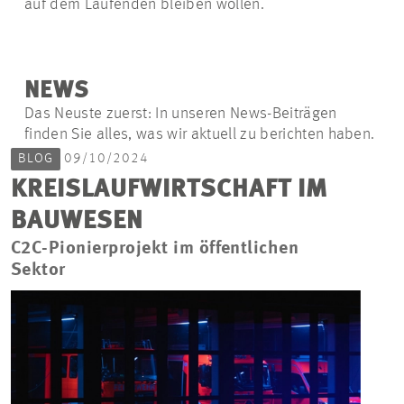
auf dem Laufenden bleiben wollen.
NEWS
Das Neuste zuerst: In unseren News-Beiträgen
finden Sie alles, was wir aktuell zu berichten haben.
BLOG
09/10/2024
KREISLAUFWIRTSCHAFT IM
BAUWESEN
C2C-Pionierprojekt im öffentlichen
Sektor