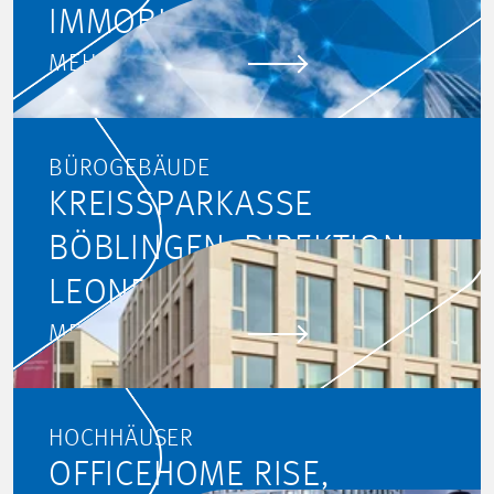
IMMOBILIEN, HAMBURG
MEHR ERFAHREN
BÜROGEBÄUDE
KREISSPARKASSE
BÖBLINGEN, DIREKTION
LEONBERG
MEHR ERFAHREN
HOCHHÄUSER
OFFICEHOME RISE,