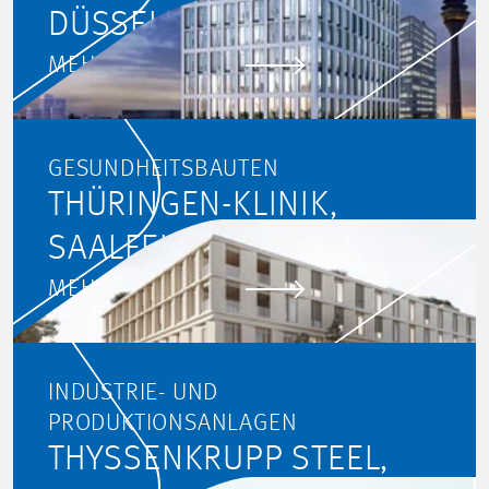
DÜSSELDORF
MEHR ERFAHREN
GESUNDHEITSBAUTEN
THÜRINGEN-KLINIK,
SAALFELD
MEHR ERFAHREN
INDUSTRIE- UND
PRODUKTIONSANLAGEN
THYSSENKRUPP STEEL,