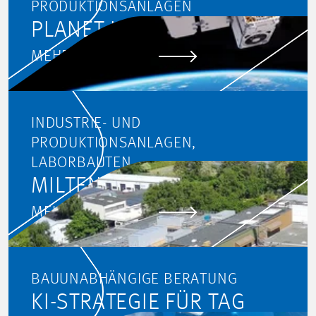
PRODUKTIONSANLAGEN
PLANET LABS, BERLIN
MEHR ERFAHREN
INDUSTRIE- UND
PRODUKTIONSANLAGEN,
LABORBAUTEN
MILTENYI BIOTEC, KÖLN
MEHR ERFAHREN
BAUUNABHÄNGIGE BERATUNG
KI-STRATEGIE FÜR TAG