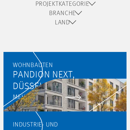
PROJEKTKATEGORIE
BRANCHE
LAND
WOHNBAUTEN
PANDION NEXT,
DÜSSELDORF
MEHR ERFAHREN
INDUSTRIE- UND