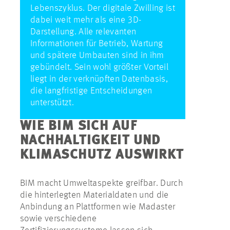
Lebenszyklus. Der digitale Zwilling ist
dabei weit mehr als eine 3D-
Darstellung. Alle relevanten
Informationen für Betrieb, Wartung
und spätere Umbauten sind in ihm
gebündelt. Sein wohl größter Vorteil
liegt in der verknüpften Datenbasis,
die langfristige Entscheidungen
unterstützt.
WIE BIM SICH AUF
NACHHALTIGKEIT UND
KLIMASCHUTZ AUSWIRKT
BIM macht Umweltaspekte greifbar. Durch
die hinterlegten Materialdaten und die
Anbindung an Plattformen wie Madaster
sowie verschiedene