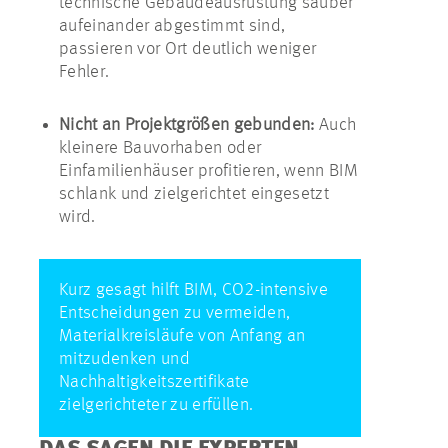
technische Gebäudeausrüstung sauber
aufeinander abgestimmt sind,
passieren vor Ort deutlich weniger
Fehler.
Nicht an Projektgrößen gebunden:
Auch
kleinere Bauvorhaben oder
Einfamilienhäuser profitieren, wenn BIM
schlank und zielgerichtet eingesetzt
wird.
Kurz gesagt hilft BIM, CO2-intensive
Entscheidungen zu vermeiden,
Materialkreisläufe von Anfang an
mitzudenken und
Nachhaltigkeitszertifikate
zielgerichteter zu erfüllen.