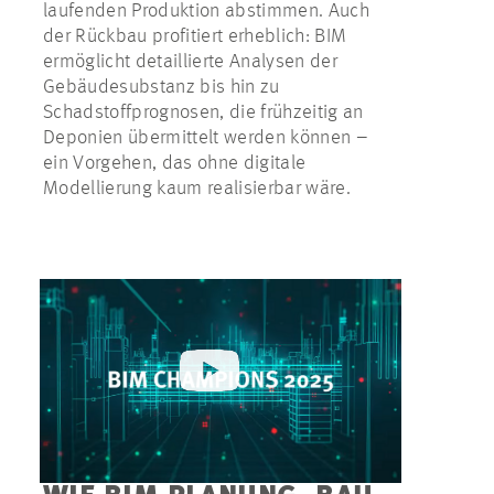
laufenden Produktion abstimmen. Auch
der Rückbau profitiert erheblich: BIM
ermöglicht detaillierte Analysen der
Gebäudesubstanz bis hin zu
Schadstoffprognosen, die frühzeitig an
Deponien übermittelt werden können –
ein Vorgehen, das ohne digitale
Modellierung kaum realisierbar wäre.