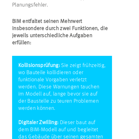
Planungsfehler.
BIM entfaltet seinen Mehrwert
insbesondere durch zwei Funktionen, die
jeweils unterschiedliche Aufgaben
erfüllen:
Kollisionsprüfung:
Sie zeigt frühzeitig,
wo Bauteile kollidieren oder
funktionale Vorgaben verletzt
werden. Diese Warnungen tauchen
im Modell auf, lange bevor sie auf
der Baustelle zu teuren Problemen
werden können.
Digitaler Zwilling:
Dieser baut auf
dem BIM-Modell auf und begleitet
das Gebäude über seinen gesamten