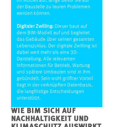
im Modell auf, lange bevor sie auf
der Baustelle zu teuren Problemen
werden können.
Digitaler Zwilling:
Dieser baut auf
dem BIM-Modell auf und begleitet
das Gebäude über seinen gesamten
Lebenszyklus. Der digitale Zwilling ist
dabei weit mehr als eine 3D-
Darstellung. Alle relevanten
Informationen für Betrieb, Wartung
und spätere Umbauten sind in ihm
gebündelt. Sein wohl größter Vorteil
liegt in der verknüpften Datenbasis,
die langfristige Entscheidungen
unterstützt.
WIE BIM SICH AUF
NACHHALTIGKEIT UND